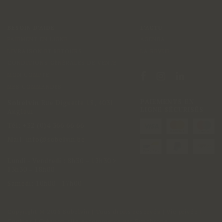
BESOIN D'AIDE
L'ACTU
PAIEMENT EN LIGNE
AGENDA
LIVRAISON ET RETOURS
LA REVUE
CONDITIONS GÉNÉRALES DE VENTE
MON COMPTE
MES COMMANDES
PAIEMENTS EN
Sobelvin
Rue Diguette 18
,
4031
LIGNE SÉCURISÉS
Angleur
Tél:
+32 (0)4 366 66 66
Mail:
info@sobelvin.be
Lundi - Vendredi
:
8h30 – 12h30 >
13h30 – 18h00
Samedi: 10h00 - 17h00
Copyright
© 2026 Sobelvin | Tous droits reservés |
Vie privée
|
Cookies
| Création site e-commerce par
Synchrone