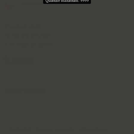
Quantité maximum: 9999
Ajouter aux favoris
Livraison rapide
Paiements sécurisés
+ de 50ans de métier
Imprimer
Caractéristiques
Domaine
:
Societa Agricola Colli Asolani