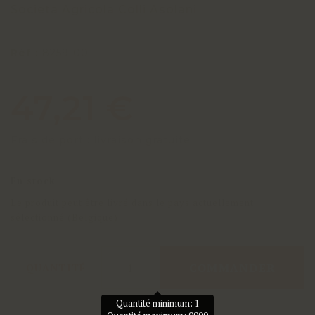
Societa Agricola Colli Asolani
Réf :
8259-00
47,21 €
Frais de port : livraison gratuite
En stock
Le produit peut être livré dans le pays actuellement
sélectionné (Belgique)
COMMANDER
QUANTITÉ
Quantité minimum: 1