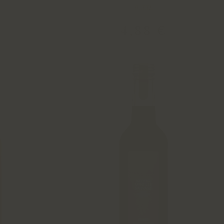
0,33L
€
4
,
88
€