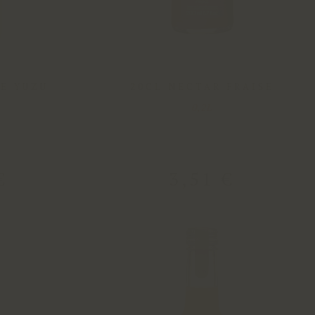
E YUZU
20CL NECTAR FRAISE
0,2L
€
3
,
51
€