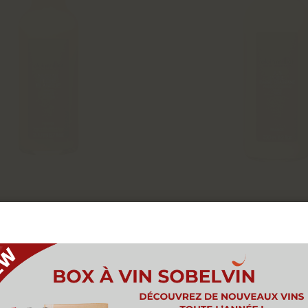
CL NECTAR PECHE
33CL JUS POIRE 
BLANCHE
0,33L
0,2L
Nous utilisons des cookies pour vous offrir la meilleure
2
,
66
€
3
,
72
périence sur notre site. Vous pouvez en savoir plus sur 
kies que nous utilisons ou les désactiver dans les
paramè
de cookies