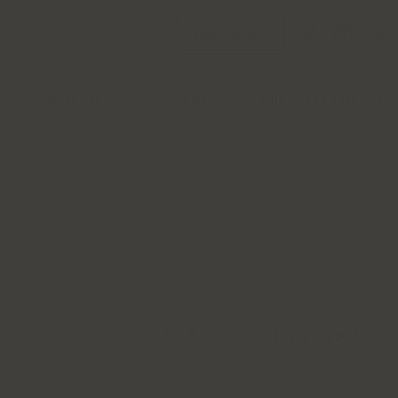
0
ESPACE PRO
LA MAISON
L'AGENDA
CHÈQUES CADEAUX
oduits / page
Nom de A à Z
1 - 20 sur 162
TVAC