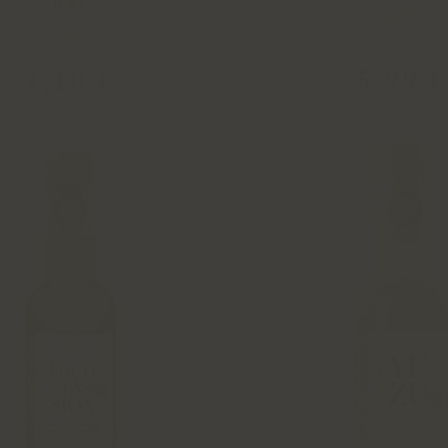
DRY
0,33L
0,2L
2
,
10
€
5
,
99