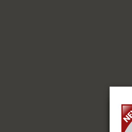
20
ex
coo