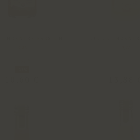
 CONCENTRE PASSION
20CL CONCENTR
0,2L
0,2L
13
,
67
€
-22%
10
,
60
€
13
,
88