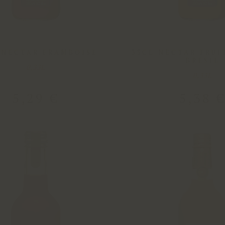
 NECTAR FRAMBOISE
33CL NECTAR FRUI
BRESIL
0,33L
0,33L
5
,
29
€
5
,
38