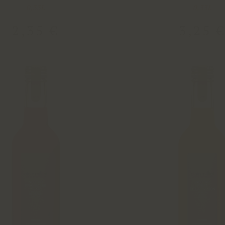
0,33L
0,33L
2
,
35
€
3
,
25