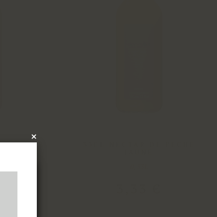
×
D'AUTOMNE
33CL NECTAR DE PECHE
JAUNE
x
0,33L
€
3
,
33
€
les
tres