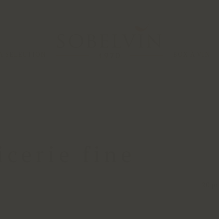
A SÉLECTION
BOX À VIN
icerie fine
20 pr