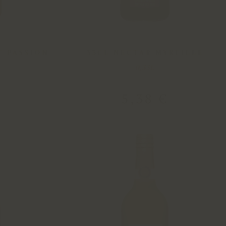
T PASSION
33CL NECTAR MYRTILLE
0,33L
€
5
,
38
€