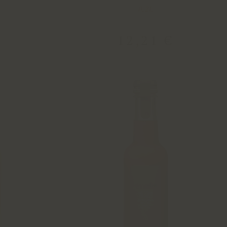
0,2L
€
12
,
21
€