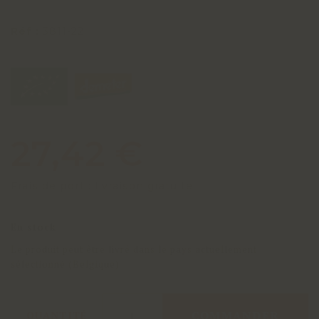
Réf :
3811-22
27,42 €
Frais de port : livraison gratuite
En stock
Le produit peut être livré dans le pays actuellement
sélectionné (Belgique)
COMMANDER
QUANTITÉ