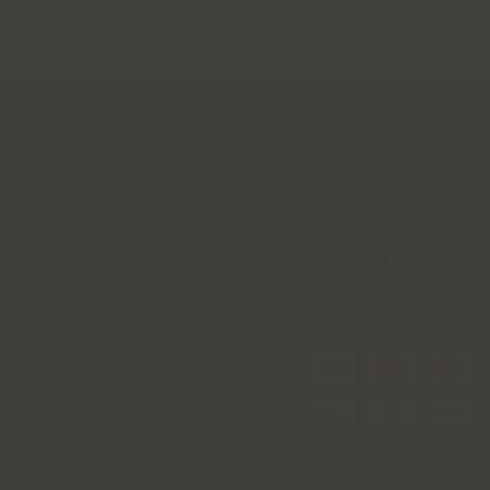
BESOIN D'AIDE
L'ACTU
PAIEMENT EN LIGNE
AGENDA
LIVRAISON ET RETOURS
LA REVUE
CONDITIONS GÉNÉRALES DE VENTE
MON COMPTE
MES COMMANDES
PAIEMENTS EN
Sobelvin
Rue Diguette 18
,
4031
LIGNE SÉCURISÉS
Angleur
Tél:
+32 (0)4 366 66 66
Mail:
info@sobelvin.be
Lundi - Vendredi
:
8h30 – 12h30 >
13h30 – 18h00