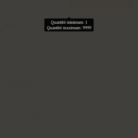
Ajouter aux favoris
Quantité minimum: 1
Quantité maximum: 9999
Livraison rapide
Paiements sécurisés
+ de 50ans de métier
Imprimer
Caractéristiques