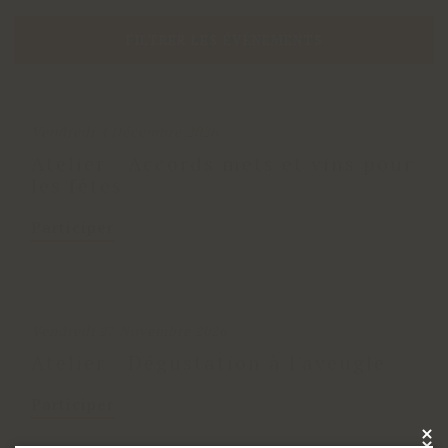
FILTRER LES ÉVÉNEMENTS
Vendredi 4 Décembre 2026
Atelier - Accords mets et vins pour
les fêtes
Participer
Vendredi 27 Novembre 2026
Atelier - Dégustation à l'aveugle
Participer
×