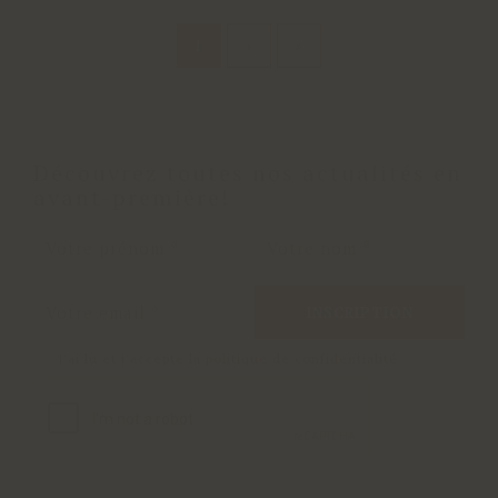
1
›
»
Découvrez toutes nos actualités en
avant-première!
INSCRIPTION
J'ai lu et j'accepte la
politique de confidentialité