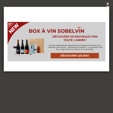
×
Vendredi 3 avril 2026
x
Atelier Oenologique –Découverte
des vins d'Alsace
Nous utilisons des cookies pour vous offrir la
meilleure expérience sur notre site. Vous pouvez
Participer
en savoir plus sur les cookies que nous utilisons
ou les désactiver dans les
paramètres de cookies
ACCEPTER
Vendredi 20 mars 2026
COMPLET - Atelier Oenologique –
Découverte des vins de Bourgogne
Participer
Vendredi 6 mars 2026