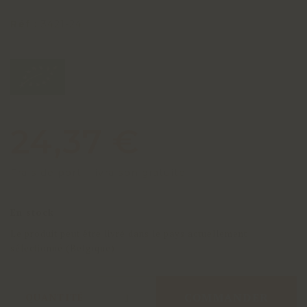
Réf :
3421-24
24,37 €
Frais de port : livraison gratuite
En stock
Le produit peut être livré dans le pays actuellement
sélectionné (Belgique)
COMMANDER
QUANTITÉ