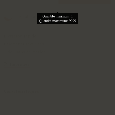
Ajouter aux favoris
Quantité minimum: 1
Quantité maximum: 9999
Livraison rapide
Paiements sécurisés
+ de 50ans de métier
Imprimer
Caractéristiques