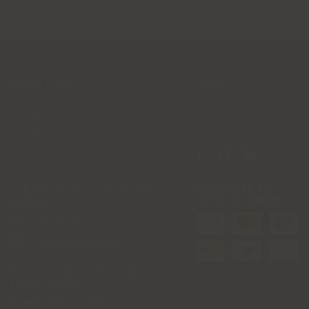
BESOIN D'AIDE
L'ACTU
PAIEMENT EN LIGNE
AGENDA
LIVRAISON ET RETOURS
LA REVUE
CONDITIONS GÉNÉRALES DE VENTE
MON COMPTE
MES COMMANDES
PAIEMENTS EN
Sobelvin
Rue Diguette 18
,
4031
LIGNE SÉCURISÉS
Angleur
Tél:
+32 (0)4 366 66 66
Mail:
info@sobelvin.be
Lundi - Vendredi
:
8h30 – 12h30 >
13h30 – 18h00
Samedi: 10h00 - 17h00