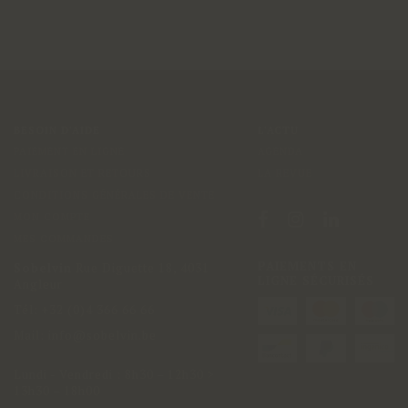
BESOIN D'AIDE
L'ACTU
PAIEMENT EN LIGNE
AGENDA
LIVRAISON ET RETOURS
LA REVUE
CONDITIONS GÉNÉRALES DE VENTE
MON COMPTE
MES COMMANDES
PAIEMENTS EN
Sobelvin
Rue Diguette 18
,
4031
LIGNE SÉCURISÉS
Angleur
Tél:
+32 (0)4 366 66 66
Mail:
info@sobelvin.be
Lundi - Vendredi
:
8h30 – 12h30 >
13h30 – 18h00