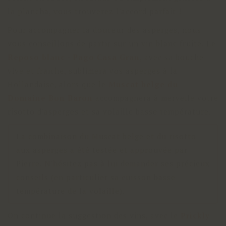
la plancha, vous trouverez l'accord parfait !
Pour accompagner la douceur des asperges, nous
vous conseillons de partir sur un vin blanc fruité. Le
Reposo blanc - Pago Casa Gran
, avec sa bouche
vive et fraiche, sublimera vos asperges à la
Hollandaise, alors que le
Muscat belge du
Domaine Bon Baron
accompagnera à merveile votre
risotto d'asperges et sa volaille basse température.
La combinaison du Muscat belge et du risotto
aux asperges a été testée et approuvée par
Pierre. N'hésitez pas à lui demander ses précieux
conseils (en particulier sa cuisson basse
température de la volaille).
On continue la suggestion des vins, avec le
Prickly