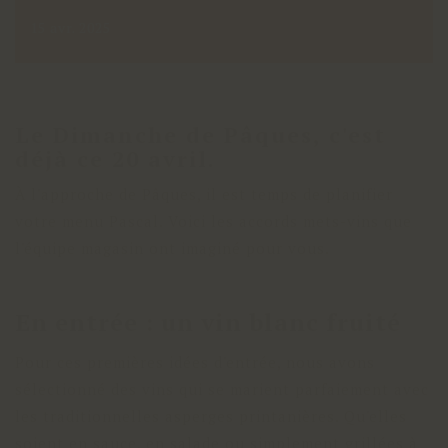
15 avr. 2025
Le Dimanche de Pâques, c'est
déjà ce 20 avril.
À l'approche de Pâques, il est temps de planifier
votre menu Pascal. Voici les accords mets-vins que
l'équipe magasin ont imaginé pour vous.
En entrée : un vin blanc fruité
Pour ces premières idées d'entrée, nous avons
sélectionné des vins qui se marient parfaiement avec
les traditionnelles asperges printanières. Qu'elles
soient en sauce, en salade ou simplement grillées à