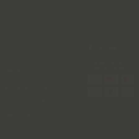
BESOIN D'AIDE
L'ACTU
PAIEMENT EN LIGNE
AGENDA
LIVRAISON ET RETOURS
LA REVUE
CONDITIONS GÉNÉRALES DE VENTE
MON COMPTE
MES COMMANDES
PAIEMENTS EN
Sobelvin
Rue Diguette 18
,
4031
LIGNE SÉCURISÉS
Angleur
Tél:
+32 (0)4 366 66 66
Mail:
info@sobelvin.be
Lundi - Vendredi
:
8h30 – 12h30 >
13h30 – 18h00
Samedi: 10h00 - 17h00
Copyright
© 2026 Sobelvin | Tous droits reservés |
Vie privée
|
Cookies
| Création site e-commerce par
Synchrone