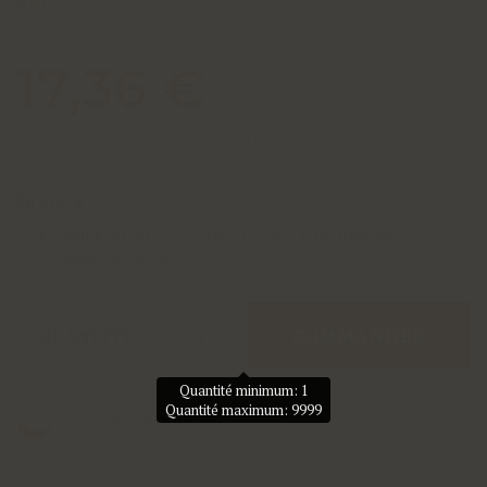
Réf :
1325-24
17,36 €
Frais de port : livraison gratuite
En stock
Le produit peut être livré dans le pays actuellement
sélectionné (Belgique)
COMMANDER
QUANTITÉ
Quantité minimum: 1
Quantité maximum: 9999
Ajouter aux favoris