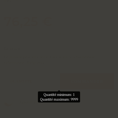
Réf :
8095-46
76,25 €
Frais de port : livraison gratuite
En stock
Le produit peut être livré dans le pays actuellement
sélectionné (Belgique)
COMMANDER
QUANTITÉ
Quantité minimum: 1
Quantité maximum: 9999
Ajouter aux favoris