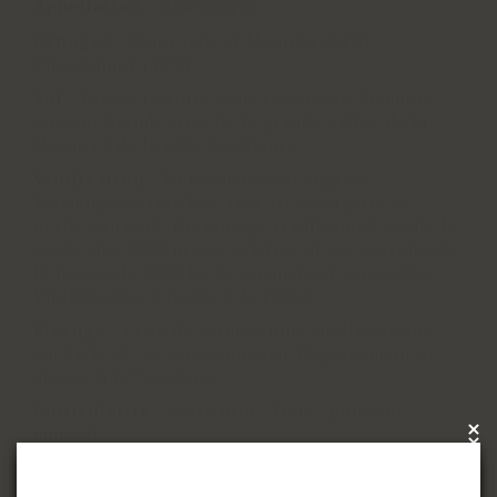
Appellation
:
Champagne
Cépages
:
Pinot noir et Meunier (55%) -
Chardonnay (45%)
Sol
:
Divers terroirs, tous classés en Premiers
crus ou Grands crus, de la grande vallée de la
Marne et de la côte des blancs.
Vinification
:
Ni herbicides ni engrais.
Vendanges manuelles avec tri en cagette de
petite capacité. Pressurage traditionnel. Seule la
cuvée (les 2000 premiers litres de jus extraits de
la presse de 4000 kg de raisins) est conservée.
Vinification en foudres de chêne.
Élevage
:
Prise de mousse puis vieillissement
sur latte de 36 mois minimum. Dégorgement et
dosage à 0,75 gr/litre
Particularité
:
Extra brut - frais - puissant -
minéral
×
x
Vue
:
Robe jaune claire, brillante, avec un fin
cordon de bulles élégantes