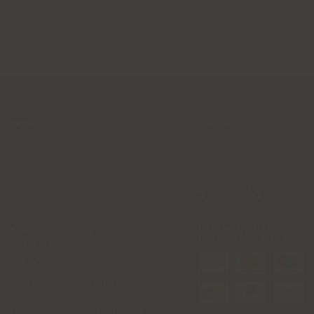
BESOIN D'AIDE
L'ACTU
PAIEMENT EN LIGNE
AGENDA
LIVRAISON ET RETOURS
LA REVUE
CONDITIONS GÉNÉRALES DE VENTE
MON COMPTE
MES COMMANDES
PAIEMENTS EN
Sobelvin
Rue Diguette 18
,
4031
LIGNE SÉCURISÉS
Angleur
Tél:
+32 (0)4 366 66 66
Mail:
info@sobelvin.be
Lundi - Vendredi
:
8h30 – 12h30 >