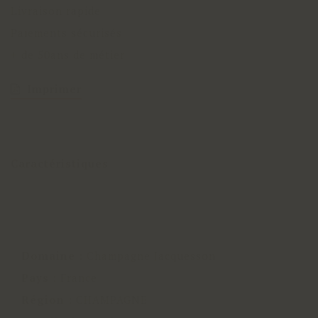
Livraison rapide
Paiements sécurisés
+ de 50ans de métier
Imprimer
Caractéristiques
Domaine
:
Champagne Jacquesson
Pays
:
France
Région
:
CHAMPAGNE