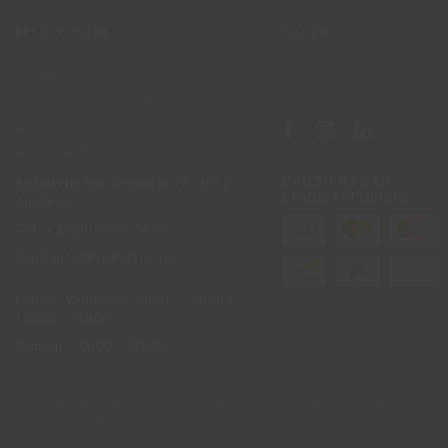
BESOIN D'AIDE
L'ACTU
PAIEMENT EN LIGNE
AGENDA
LIVRAISON ET RETOURS
LA REVUE
CONDITIONS GÉNÉRALES DE VENTE
MON COMPTE
MES COMMANDES
PAIEMENTS EN
Sobelvin
Rue Diguette 18
,
4031
LIGNE SÉCURISÉS
Angleur
Tél:
+32 (0)4 366 66 66
Mail:
info@sobelvin.be
Lundi - Vendredi
:
8h30 – 12h30 >
13h30 – 18h00
Samedi: 10h00 - 17h00
Copyright
© 2026 Sobelvin | Tous droits reservés |
Vie privée
|
Cookies
| Création site e-commerce par
Synchrone