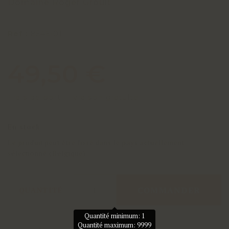
Domaine Roger Groult
Réf :
8546-01
49,50 €
Frais de port : livraison gratuite
En stock
Le produit peut être livré dans le pays actuellement
sélectionné (Belgique)
COMMANDER
QUANTITÉ
Quantité minimum: 1
Quantité maximum: 9999