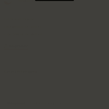
Ajouter aux favoris
Livraison rapide
Paiements sécurisés
+ de 50ans de métier
Imprimer
Caractéristiques
Domaine
:
Domaine Roger Groult