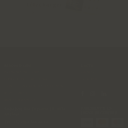
télécharger
BESOIN D'AIDE
L'ACTU
PAIEMENT EN LIGNE
AGENDA
LIVRAISON ET RETOURS
LA REVUE
CONDITIONS GÉNÉRALES DE VENTE
MON COMPTE
MES COMMANDES
PAIEMENTS EN
Sobelvin
Rue Diguette 18
,
4031
LIGNE SÉCURISÉS
Angleur
Tél:
+32 (0)4 366 66 66