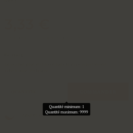
Réf :
9732-03
3,33 €
Frais de port : livraison gratuite
En stock
Le produit peut être livré dans le pays actuellement
sélectionné (Belgique)
COMMANDER
QUANTITÉ
Quantité minimum: 1
Quantité maximum: 9999
Ajouter aux favoris