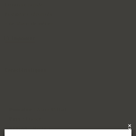
Livraison rapide
Paiements sécurisés
+ de 50ans de métier
Imprimer
Caractéristiques
Domaine
:
Alain Milliat
Pays
:
France
×
Région
:
Nectars
x