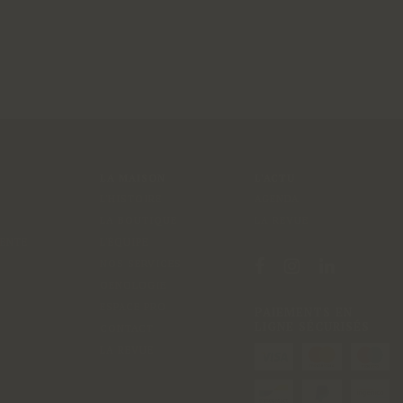
LA MAISON
L'ACTU
L'HISTOIRE
AGENDA
LA BOUTIQUE
LA REVUE
VENTE
L'ÉQUIPE
NOS SERVICES
OENOLOGIE
ESPACE PRO
PAIEMENTS EN
LIGNE SÉCURISÉS
CONTACT
LA REVUE