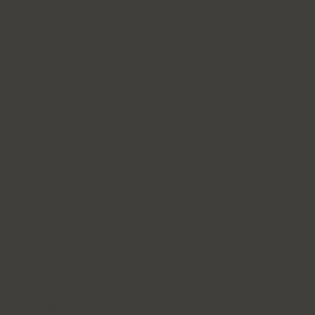
S, AOP Morgon
tuite
e pays actuellement sélectionné (Belgique)