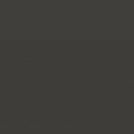
SPIRITUEUX
BESOIN D'AIDE
GIN
PAIEMENT EN LIGNE
WHISKY
LIVRAISON ET RETOURS
RHUM
CONDITIONS GÉNÉRALES DE 
AUTRES SPIRITUEUX
MON COMPTE
MES COMMANDES
4 366 66 66
Mail:
info@sobelvin.be