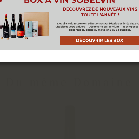
périence sur notre site. Vous pouvez en savoir plus sur 
kies que nous utilisons ou les désactiver dans les
paramè
de cookies
ACCEPTER
Du même Domaine