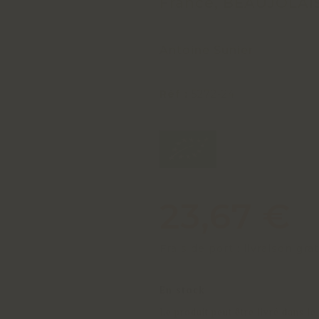
France, BEAUJOLAI
Antoine Sunier
Réf :
5272-24
23,67 €
Frais de port : livraison gra
En stock
Le produit peut être livré dans l