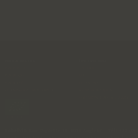
VINS & BULLES
ÉPICERIE FINE
VIN ROUGE
EPICERIE
VIN BLANC
JUS
VIN ROSÉ
BOISSONS
CHAMPAGNE - MOUSSEUX
MADE IN BELGIUM
COFFRETS VINS & BULLES
BE-BIO-01
Sobelvin
Rue Diguette 18
,
4031 Angleur
Tél:
+32 (0)