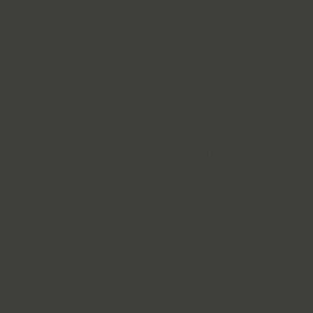
Découvrez tout
avant-première
J'ai lu et j'accepte la
politi