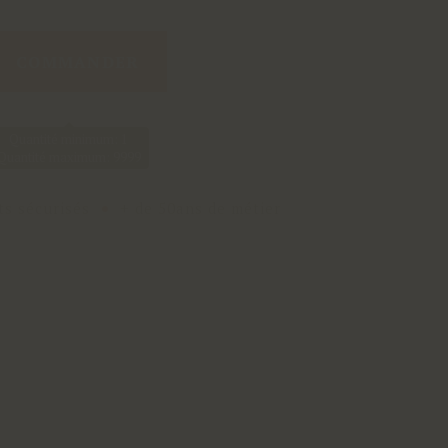
COMMANDER
Quantité minimum: 1
Quantité maximum: 9999
s sécurisés
+ de 50ans de métier