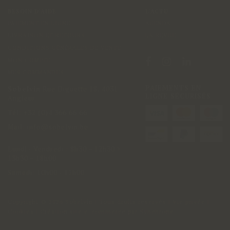
BESOIN D'AIDE
L'ACTU
PAIEMENT EN LIGNE
AGENDA
LIVRAISON ET RETOURS
LA REVUE
CONDITIONS GÉNÉRALES DE VENTE
MON COMPTE
MES COMMANDES
PAIEMENTS EN
Sobelvin
Rue Diguette 18
,
4031
LIGNE SÉCURISÉS
Angleur
Tél:
+32 (0)4 366 66 66
Mail:
info@sobelvin.be
Lundi - Vendredi
:
8h30 – 12h30 >
13h30 – 18h00
Samedi: 10h00 - 17h00
Copyright
© 2026 Sobelvin | Tous droits reservés |
Vie privée
|
Cookies
| Création site e-commerce par
Synchrone