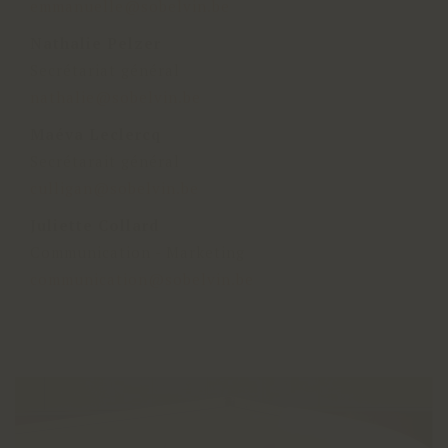
emmanuelle@sobelvin.be
Nathalie Pelzer
Secrétariat général
nathalie@sobelvin.be
Maéva Leclercq
Secrétarait général
culligan@sobelvin.be
Juliette Collard
Communication - Marketing
communication@sobelvin.be