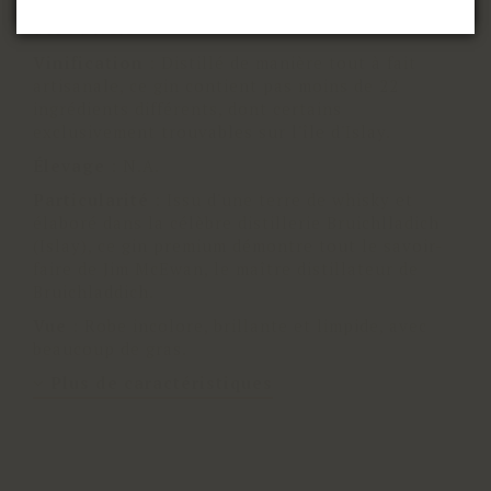
Sol
:
Divers
Vinification
:
Distillé de manière tout à fait
artisanale, ce gin contient pas moins de 22
ingrédients différents, dont certains
exclusivement trouvables sur l'île d'Islay.
Élevage
:
N.A.
Particularité
:
Issu d'une terre de whisky et
élaboré dans la célèbre distillerie Bruichlladich
(Islay), ce gin premium démontre tout le savoir-
faire de Jim McEwan, le maître distillateur de
Bruichladdich.
Vue
:
Robe incolore, brillante et limpide, avec
beaucoup de gras.
Plus de caractéristiques