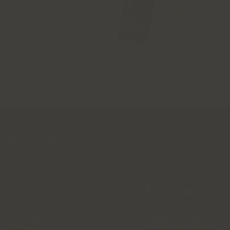
catalogue
cadeaux à
télécharger
BESOIN D'AIDE
L'ACTU
PAIEMENT EN LIGNE
AGENDA
LIVRAISON ET RETOURS
LA REVUE
CONDITIONS GÉNÉRALES DE VENTE
MON COMPTE
MES COMMANDES
PAIEMENTS EN
Sobelvin
Rue Diguette 18
,
4031
LIGNE SÉCURISÉS
Angleur