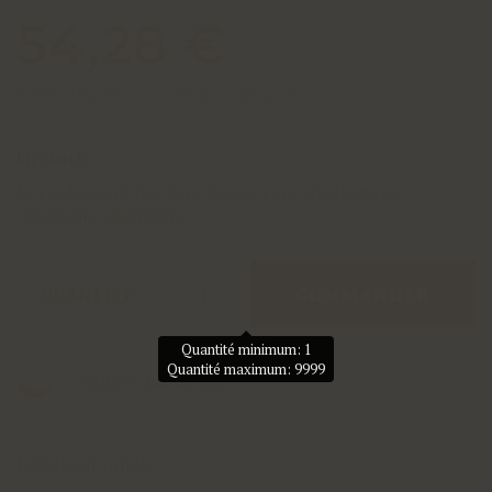
54,28 €
Frais de port : livraison gratuite
En stock
Le produit peut être livré dans le pays actuellement
sélectionné (Belgique)
COMMANDER
QUANTITÉ
Quantité minimum: 1
Quantité maximum: 9999
Ajouter aux favoris
Livraison rapide