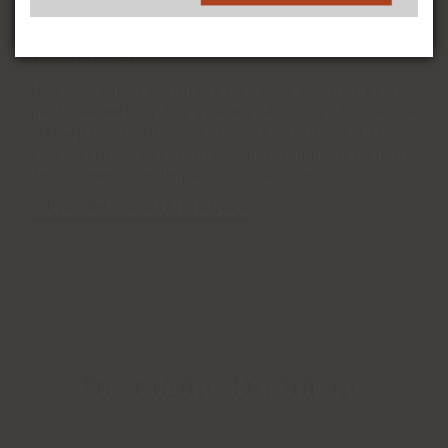
collaboration étroite avec l'historien David
Wondrich.
Vue
:
Robe ambrée
Nez
:
Les notes fruitées d'ananas Victoria et de
pêche se mêlent à la gourmandise des effluves de
massepain, à l'onctuosité de la vanille et à la
singularité des senteurs de géranium qui signent
délicatement cette palette olfactive.
Plus de caractéristiques
Du même Domaine