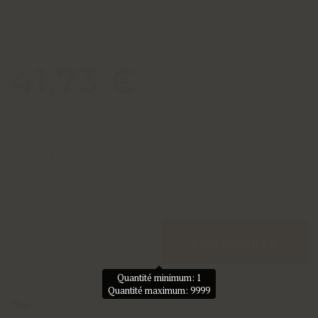
Réf :
8925-01
41,73 €
Frais de port : livraison gratuite
En stock
Le produit peut être livré dans le pays actuellement
sélectionné (Belgique)
COMMANDER
QUANTITÉ
Quantité minimum: 1
Quantité maximum: 9999
Ajouter aux favoris