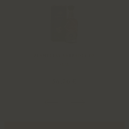
PLANTERAY BARBADES XO
0,7L
56
,
76
€