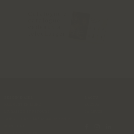
Catalogue et
catalogue
cadeaux à
télécharger
BESOIN D'AIDE
L'ACTU
PAIEMENT EN LIGNE
AGENDA
LIVRAISON ET RETOURS
LA REVUE
CONDITIONS GÉNÉRALES DE VENTE
MON COMPTE
MES COMMANDES