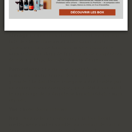
Sol
:
Divers
ACCEPTER
Vinification
:
Variété de cannes à sucre
lacalome red. double distillation en alambics de
type pot still.
Élevage
:
3 ans sous climat tropical, en anciens
fûts de chêne français et américains, ainsi
qu'anciens fûts de bourbon. mise en bouteille
sans réduction (brut de fûts). taux de congénères
de 466,4 g/hlap, dont 207,2 g/lap d'esters.
Particularité
:
La marque renegade met en
lumière un autre terroir des antilles : l’île de
grenade ! la distillerie renegade a été fondée par
un entrepreneur énergique, qui a déjà à son actif
le sauvetage de la distillerie bruichladdich : mark
reynier.
Vue
:
Robe dorée intense.
Nez
:
Nez riche et complexe, à la fois floral,
miellé, médicinal et vanillé. au contact de l'air, il
développe des notes de jus de canne frais, ainsi