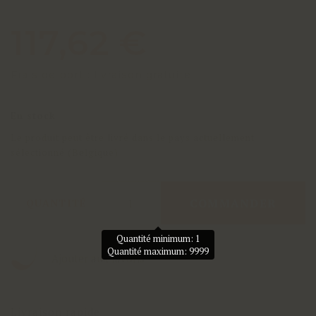
117,62 €
Frais de port : livraison gratuite
En stock
Le produit peut être livré dans le pays actuellement
sélectionné (Belgique)
COMMANDER
QUANTITÉ
Quantité minimum: 1
Quantité maximum: 9999
Ajouter aux favoris
Livraison rapide