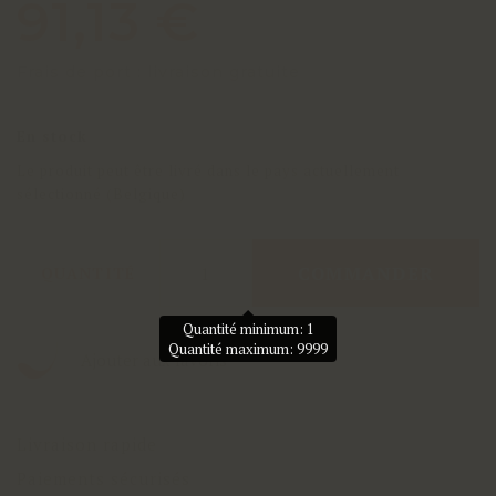
91,13 €
Frais de port : livraison gratuite
En stock
Le produit peut être livré dans le pays actuellement
sélectionné (Belgique)
COMMANDER
QUANTITÉ
Quantité minimum: 1
Quantité maximum: 9999
Ajouter aux favoris
Livraison rapide
Paiements sécurisés