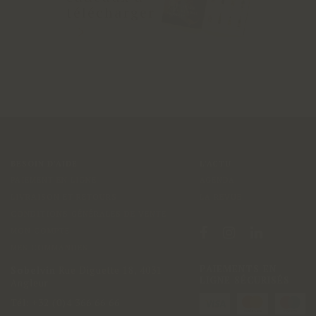
télécharger
BESOIN D'AIDE
L'ACTU
PAIEMENT EN LIGNE
AGENDA
LIVRAISON ET RETOURS
LA REVUE
CONDITIONS GÉNÉRALES DE VENTE
MON COMPTE
MES COMMANDES
PAIEMENTS EN
Sobelvin
Rue Diguette 18
,
4031
LIGNE SÉCURISÉS
Angleur
Tél:
+32 (0)4 366 66 66