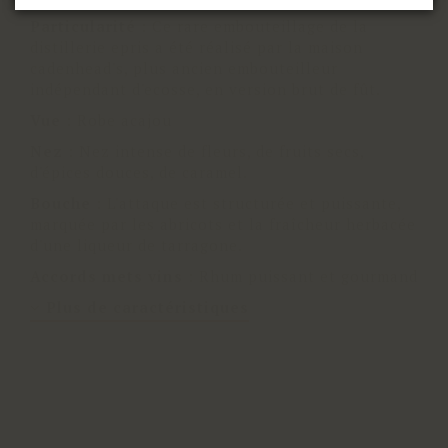
Particularité
:
Ce rare embouteillage de la
distillerie epris a été réalisé par la maison
cadenhead's, plus ancien embouteilleur
indépendant d'ecosse, en version brut de fût.
Vue
:
Robe acajou
Nez
:
Nez intense de fleurs, de fruits secs,
d'épices douces, de caramel.
Bouche
:
L'attaque est structurée et puissante,
marquée par les abricots et la fraîcheur herbacée
d'une liqueur de tarragone.
Accords mets vins
:
Rhum puissant et gourmand
Plus de caractéristiques