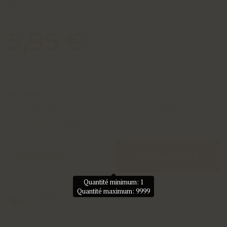
Réf :
9750-01
5,95 €
Frais de port : livraison gratuite
En stock
Le produit peut être livré dans le pays actuellement
sélectionné (Belgique)
COMMANDER
QUANTITÉ
Quantité minimum: 1
Quantité maximum: 9999
Ajouter aux favoris