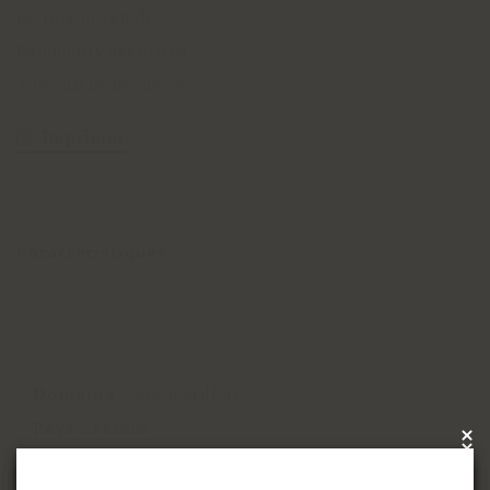
Livraison rapide
Paiements sécurisés
+ de 50ans de métier
Imprimer
Caractéristiques
Domaine
:
Alain Milliat
Pays
:
France
×
x
Région
:
Condiments