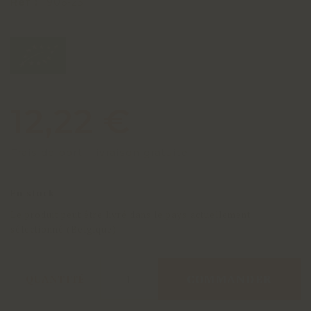
Réf :
1906-23
12,22 €
Frais de port : livraison gratuite
En stock
Le produit peut être livré dans le pays actuellement
sélectionné (Belgique)
COMMANDER
QUANTITÉ