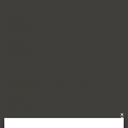
Domaine
:
Bodegas Castaño
Millésime
:
2023
Pays
:
Espagne
Région
:
MURCIE
Appellation
:
Yecla
Cépages
:
Monastrell
Sol
:
Argilo-calcaire
Vinification
:
Vendange fin septembre.
Vinification traditionnelle en cuve inox
thermorégulée à 24 ° c
Élevage
:
Élevage 6 mois en fûts de chêne.
Particularité
:
L’appellation Yecla se située
×
dans le sud est de l’Espagne, près de Alicante.
x
Elle est distante de 80 Kms de la mer