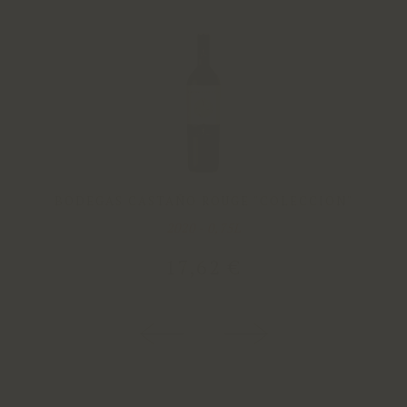
BODEGAS CASTAÑO ROUGE "COLECCION"
2020 - 0,75L
17
,
62
€