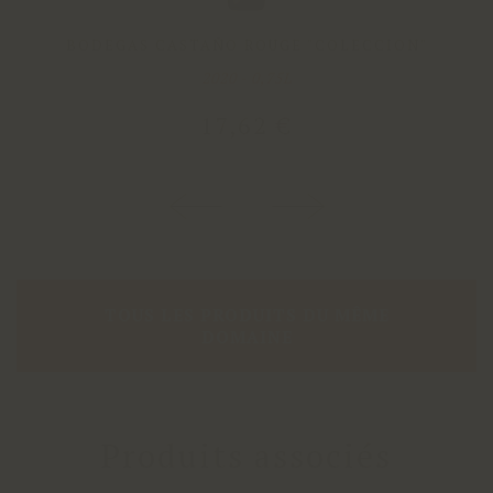
BODEGAS CASTAÑO ROUGE "COLECCION"
2020 - 0,75L
17
,
62
€
TOUS LES PRODUITS DU MÊME
DOMAINE
Produits associés