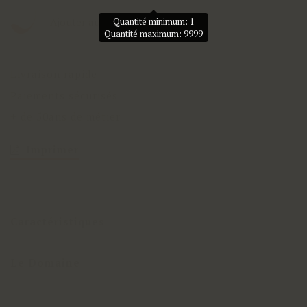
Ajouter aux favoris
Quantité minimum: 1
Quantité maximum: 9999
Livraison rapide
Paiements sécurisés
+ de 50ans de métier
Imprimer
Caractéristiques
Le Domaine