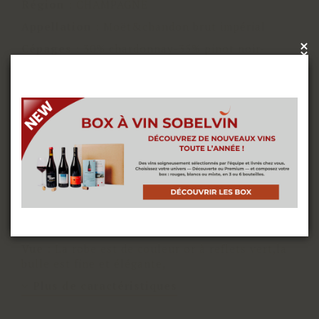
Région
:
CHAMPAGNE
Appellation
:
Moët&chandon brut impérial
Cépages
:
30% chardonnay-35% pinot noir-
×
x
35%pinot meunier
Sol
:
Divers
Nous utilisons des cookies pour vous offrir la
Vinification
:
Traditionnelle champenoise :
meilleure expérience sur notre site. Vous pouvez
pressurage, fermentation alcoolique en cuve inox
en savoir plus sur les cookies que nous utilisons
avec contrôle des températures. 5% des vins sont
ou les désactiver dans les
paramètres de cookies
vinifiés en foudre de chêne. fermentation
malolactique partielle.dosage:9g/litre
ACCEPTER
Élevage
:
En cuve inox,puis sur latte
Particularité
:
Maison fondée en 1743 sise à
epernay,
Vue
:
La robe est de couleur or à reflets vert,la
bulle est fine et élégante,
Plus de caractéristiques