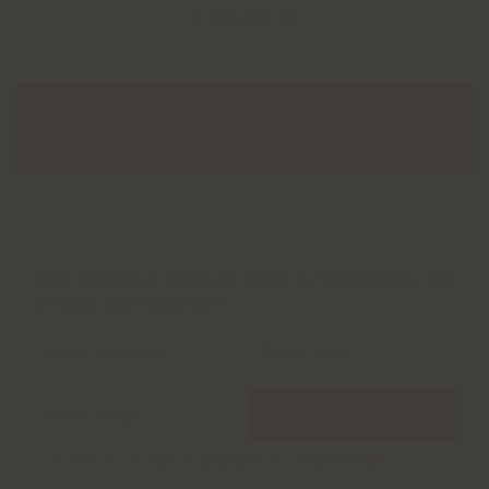
126
,
82
€
TOUS LES PRODUITS DU MÊME
DOMAINE
Découvrez toutes nos actualités en
avant-première!
INSCRIPTION
J'ai lu et j'accepte la
politique de confidentialité