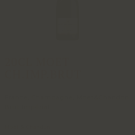
20CL MOET
CH.IMP.BRUT
France, Champagne, Moët&Chandon
Brut Impérial
Moët & Chandon