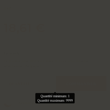
Réf :
8045-07
18,61 €
Frais de port : livraison gratuite
En stock
Le produit peut être livré dans le pays actuellement
sélectionné (Belgique)
COMMANDER
QUANTITÉ
Quantité minimum: 1
Quantité maximum: 9999
Ajouter aux favoris