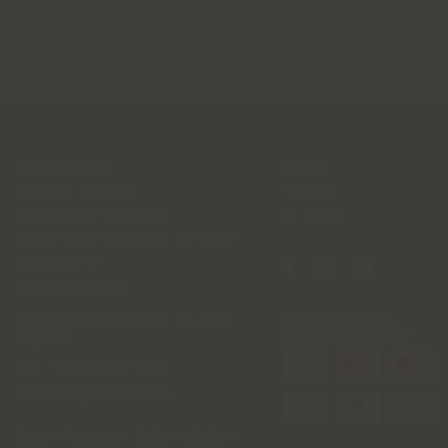
BESOIN D'AIDE
L'ACTU
PAIEMENT EN LIGNE
AGENDA
LIVRAISON ET RETOURS
LA REVUE
CONDITIONS GÉNÉRALES DE VENTE
MON COMPTE
MES COMMANDES
PAIEMENTS EN
Sobelvin
Rue Diguette 18
,
4031
LIGNE SÉCURISÉS
Angleur
Tél:
+32 (0)4 366 66 66
Mail:
info@sobelvin.be
Lundi - Vendredi
:
8h30 – 12h30 >