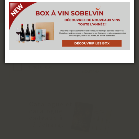
Nous utilisons des cookies pour vous offrir la
avant-première!
meilleure expérience sur notre site. Vous pouvez
en savoir plus sur les cookies que nous utilisons
ou les désactiver dans les
paramètres de cookies
INSCRIPTION
ACCEPTER
J'ai lu et j'accepte la
politique de confidentialité
Catalogue et
catalogue
cadeaux à
télécharger