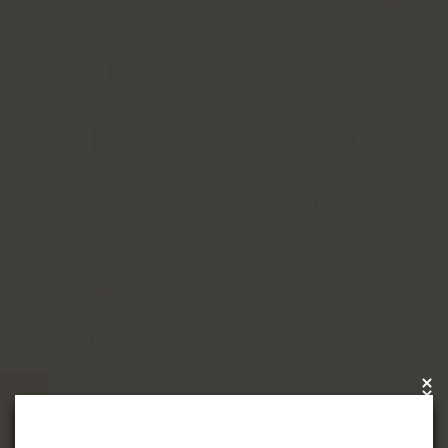
1 - 2 sur 2
TVAC
DOMAINE DUPONT HORS
DOMAINE DUPONT
D'AGE 42°
ORIGINAL 40°
0,7L
0,7L
81
,
42
€
49
,
50
€
×
x
CATALOGUE
Découvrez toutes nos actualités en