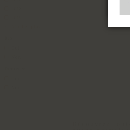
2018
2019
Afficher plus
Bio
Oui
Non
Demeter
Oui
Non
Découvrez tout