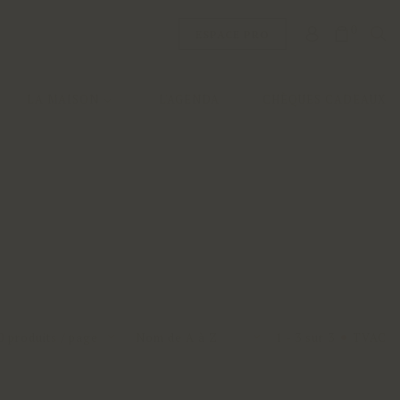
0
ESPACE PRO
LA MAISON
L'AGENDA
CHÈQUES CADEAUX
0 produits / page
Nom de A à Z
1 - 3 sur 3
TVAC