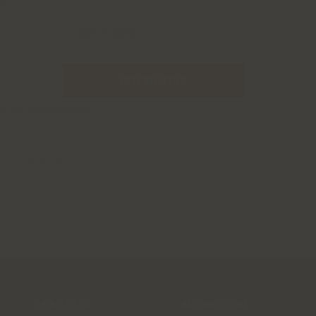
!
INSCRIPTION
que de confidentialité
SPIRITUEUX
BESOIN D'AIDE