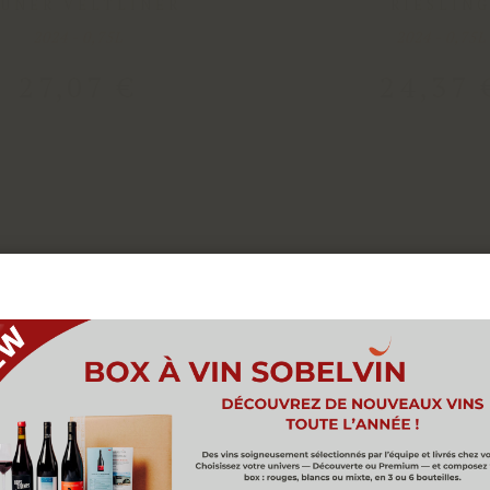
RÜNER VELTLINER
RIESLIN
2024 - 0,75L
2024 - 0,75L
27
,
07
€
24
,
37
Nous utilisons des cookies pour vous offrir la meilleure
périence sur notre site. Vous pouvez en savoir plus sur 
kies que nous utilisons ou les désactiver dans les
paramè
de cookies
ACCEPTER