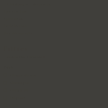
Champagne - mousseux
Épicerie fine
Spiritueux
La Sélection
Box découverte
Filtres
WEINVIERTEL POYSDORF
Pays
Afrique du sud
Allemagne
AUTRICHE
Belgique
Chili
DOMAI