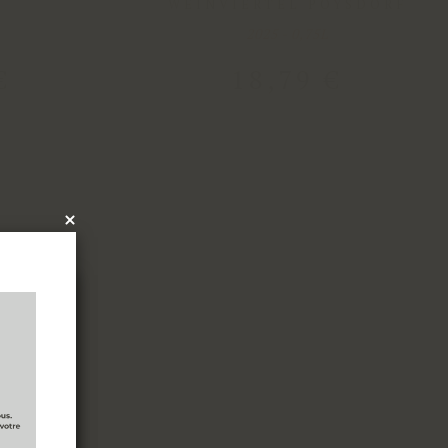
G
WEINVIERTEL POYSDORF
2025 - 0,75L
€
18
,
79
€
×
x
les
tres