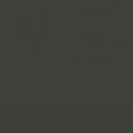
avant-première
J'ai lu et j'accepte la
politi
VINS & BULLES
ÉPICERIE FINE