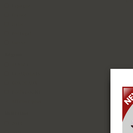
G
Espagne
France
Italie
Portugal
Suisse
Région
ALSACE
BEAUJOLAIS
BORDEAUX
BOURGOGNE
ex
Afficher plus
coo
Millésime
2014
2016