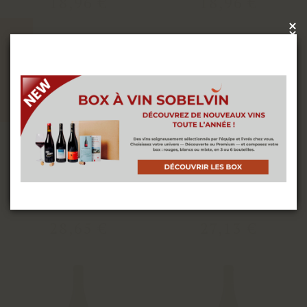
18
,
96
€
18
,
96
€
×
x
CATALOGUE
Nous utilisons des cookies pour vous offrir la
meilleure expérience sur notre site. Vous pouvez
en savoir plus sur les cookies que nous utilisons
ou les désactiver dans les
paramètres de cookies
ACCEPTER
DOMAINE CHAMONARD
DOMAINE CHASSELAY
MORGON
CÔTE DE BROUILLY
2020 - 0,75L
2022 - 0,75L
28
,
65
€
27
,
13
€