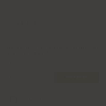
MORGON CORCELETTE
2021 - 0,75L
26
,
22
€
Découvrez toutes nos actualités en
avant-première!
INSCRIPTION
J'ai lu et j'accepte la
politique de confidentialité