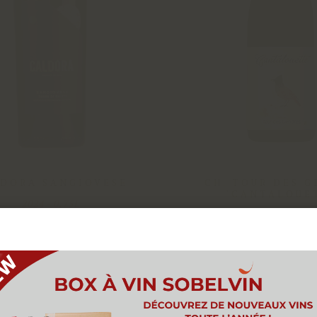
DORA SANGIOVESE
CH. TOUR DES 
"CANTALOUE
2024 - 0,75L
2024 - 0,75L
11
,
45
€
16
,
01
Nous utilisons des cookies pour vous offrir la meilleure
périence sur notre site. Vous pouvez en savoir plus sur 
kies que nous utilisons ou les désactiver dans les
paramè
de cookies