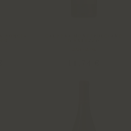
LA BONCIA
CALDORA MONTEPULCIANO
OCG
D'ABRUZZO
2024 - 0,75L
€
11
,
74
€