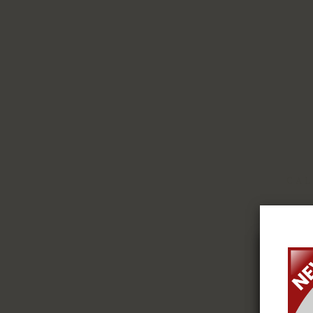
CAL
ex
coo