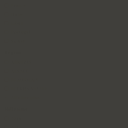
France
Italie
Liban
Portugal
Suisse
Région
ABRUZES
ALSACE
BEAUJOLAIS
BEEKHA VALLEE
Afficher plus
Millésime
2016
2017