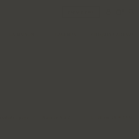
0
ESPACE PRO
LA MAISON
L'AGENDA
CHÈQUES CADEAUX
roduits / page
Nom de A à Z
1 - 20 sur 58
TVAC