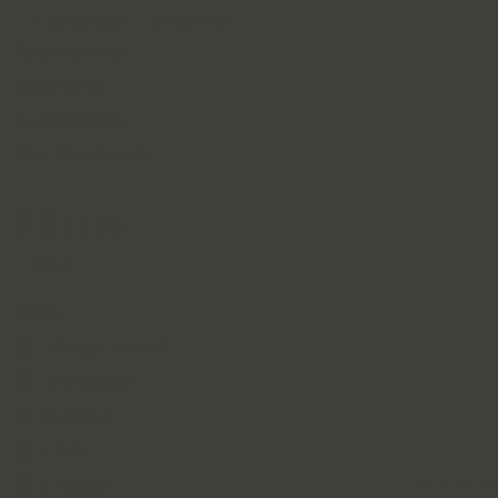
Champagne - mousseux
Épicerie fine
Spiritueux
La Sélection
Box découverte
Filtres
2024
Pays
Afrique du sud
Allemagne
Belgique
Chili
Espagne
3/4 MA