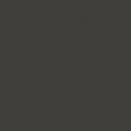
A SÉLECTION
BOX À VIN
n rouge
20 p