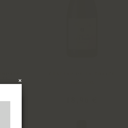
GENDRES
CHATEAU DE LA CHAIZE
TTE"
×
2024 - 0,75L
x
€
18
,
96
€
les
tres